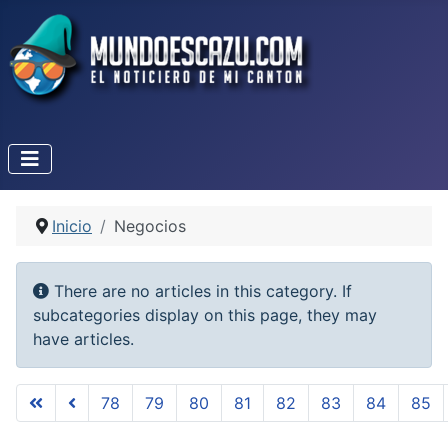
Inicio
Negocios
Info
There are no articles in this category. If
subcategories display on this page, they may
have articles.
78
79
80
81
82
83
84
85
Page 87 of 87