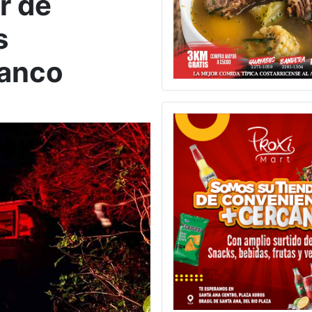
r de
s
lanco