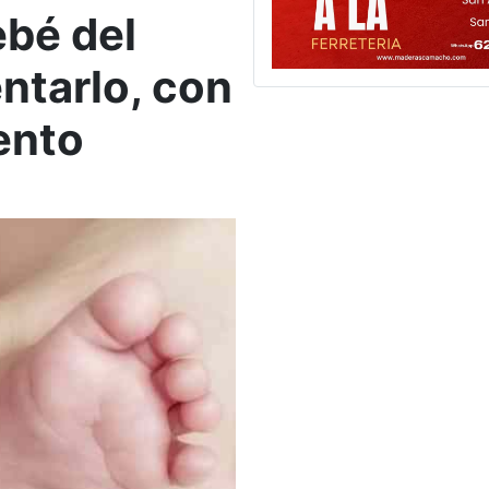
ebé del
entarlo, con
ento