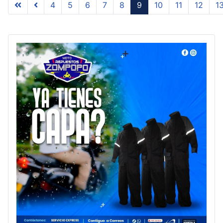
4
5
6
7
8
9
10
11
12
1
Page 9 of 34