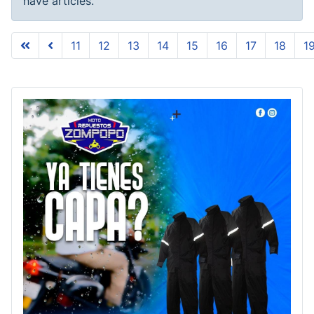
have articles.
11
12
13
14
15
16
17
18
1
Page 20 of 20