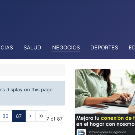
ICIAS
SALUD
NEGOCIOS
DEPORTES
E
ies display on this page,
86
87
Page 87 of 87