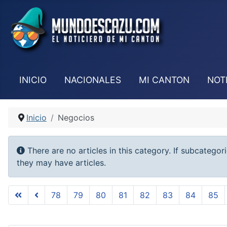
INICIO
NACIONALES
MI CANTON
NOT
Inicio
Negocios
Info
There are no articles in this category. If subcategor
they may have articles.
78
79
80
81
82
83
84
85